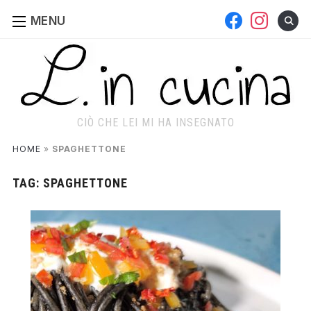
facebook
instagram
MENU
CIÒ CHE LEI MI HA INSEGNATO
HOME
»
SPAGHETTONE
TAG:
SPAGHETTONE