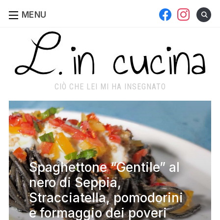
facebook
instagram
MENU
CIÒ CHE LEI MI HA INSEGNATO
Spaghettone “Gentile” al
nero di Seppia,
Stracciatella, pomodorini
e formaggio dei poveri